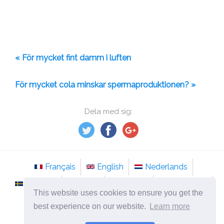
« För mycket fint damm i luften
För mycket cola minskar spermaproduktionen? »
Dela med sig:
Français
English
Nederlands
Svenska
Norsk
Italiano
Português
This website uses cookies to ensure you get the
Românesc
best experience on our website.
Learn more
©
2026
sv.tso-stockholm.com